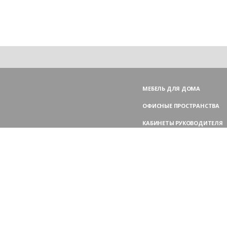
МЕБЕЛЬ ДЛЯ ДОМА
ОФИСНЫЕ ПРОСТРАНСТВА
КАБИНЕТЫ РУКОВОДИТЕЛЯ
ПЕРЕГОВОРНЫЕ СТОЛЫ
МЕБЕЛЬ ДЛЯ ПЕРСОНАЛА
ОФИСНЫЕ КРЕСЛА
ОФИСНЫЕ ДИВАНЫ
МЕБЕЛЬ ДЛЯ РЕСЕПШН
ОФИСНЫЕ ШКАФЫ