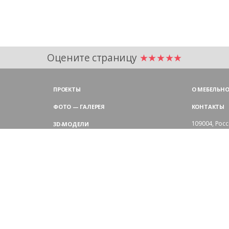
Оцените страницу
★★★★★
ПРОЕКТЫ
О МЕБЕЛЬНО
ФОТО — ГАЛЕРЕЯ
КОНТАКТЫ
109004,
Росс
3D-МОДЕЛИ
Аристарховск
9:00 — 18:30
ЦВЕТОВАЯ ГАММА LAS
выходные дн
Филиал в Мо
БЛОГ LAS MOBILI
Химки, мик
ДИЛЕРЫ LAS
+7 495 
ПОКУПАТЕЛЯМ
АРХИТЕКТОРАМ
ОТЗЫВЫ