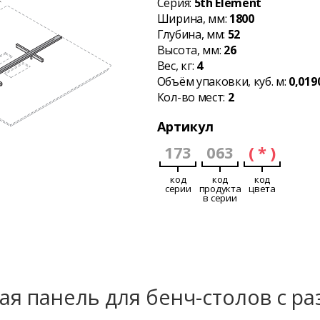
Серия:
5th Element
Ширина, мм:
1800
Глубина, мм:
52
Высота, мм:
26
Вес, кг:
4
Объём упаковки, куб. м:
0,019
Кол-во мест:
2
Артикул
173
063
( * )
код
код
код
серии
продукта
цвета
в серии
ая панель для бенч-столов с р