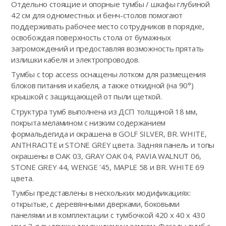
Отдельно стоящие и опорные тумбы / шкафы глубиной
42 см для одноместных и бенч-столов помогают
поддерживать рабочее место сотрудников в порядке,
освобождая поверхность стола от бумажных
загромождений и предоставляя возможность прятать
излишки кабеля и электропроводов.
Тумбы с top access оснащены лотком для размещения
блоков питания и кабеля, а также откидной (на 90°)
крышкой с защищающей от пыли щеткой.
Структура тумб выполнена из ДСП толщиной 18 мм,
покрыта меламином с низким содержанием
формальдегида и окрашена в GOLF SILVER, BR. WHITE,
ANTHRACITE и STONE GREY цвета. Задняя панель и топы
окрашены в OAK 03, GRAY OAK 04, PAVIA WALNUT 06,
STONE GREY 44, WENGE '45, MAPLE 58 и BR. WHITE 69
цвета.
Тумбы представлены в нескольких модификациях:
открытые, с деревянными дверками, боковыми
панелями и в комплектации с тумбочкой 420 х 40 х 430