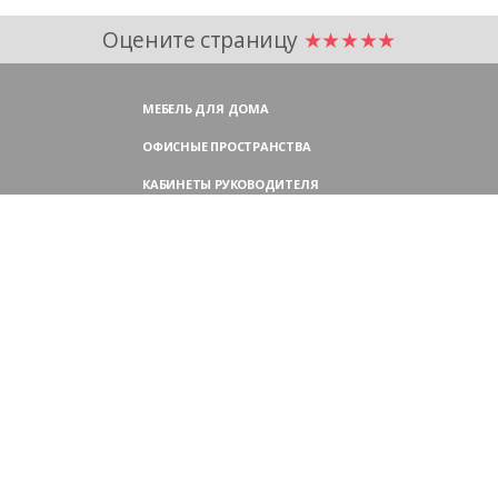
Оцените страницу
★★★★★
МЕБЕЛЬ ДЛЯ ДОМА
ОФИСНЫЕ ПРОСТРАНСТВА
КАБИНЕТЫ РУКОВОДИТЕЛЯ
ПЕРЕГОВОРНЫЕ СТОЛЫ
МЕБЕЛЬ ДЛЯ ПЕРСОНАЛА
ОФИСНЫЕ КРЕСЛА
ОФИСНЫЕ ДИВАНЫ
МЕБЕЛЬ ДЛЯ РЕСЕПШН
ОФИСНЫЕ ШКАФЫ
КОНТАКТЫ