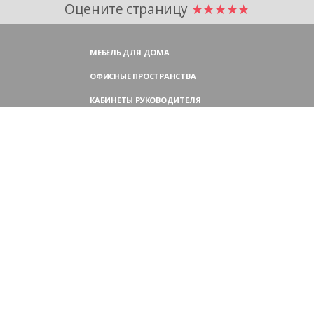
Оцените страницу
★★★★★
МЕБЕЛЬ ДЛЯ ДОМА
ОФИСНЫЕ ПРОСТРАНСТВА
КАБИНЕТЫ РУКОВОДИТЕЛЯ
ПЕРЕГОВОРНЫЕ СТОЛЫ
МЕБЕЛЬ ДЛЯ ПЕРСОНАЛА
ОФИСНЫЕ КРЕСЛА
ОФИСНЫЕ ДИВАНЫ
МЕБЕЛЬ ДЛЯ РЕСЕПШН
ОФИСНЫЕ ШКАФЫ
КОНТАКТЫ
109004,
Россия, Москва