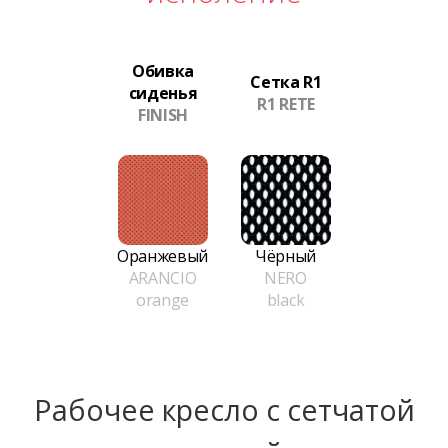
Обивка
Сетка R1
сиденья
R1 RETE
FINISH
Оранжевый
Чёрный
ARANCIO
NERO
orange
black
Рабочее кресло с сетчатой