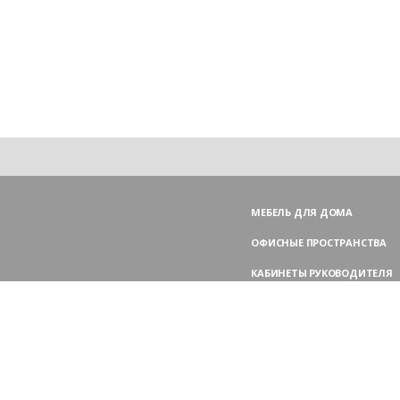
МЕБЕЛЬ ДЛЯ ДОМА
ОФИСНЫЕ ПРОСТРАНСТВА
КАБИНЕТЫ РУКОВОДИТЕЛЯ
ПЕРЕГОВОРНЫЕ СТОЛЫ
МЕБЕЛЬ ДЛЯ ПЕРСОНАЛА
ОФИСНЫЕ КРЕСЛА
ОФИСНЫЕ ДИВАНЫ