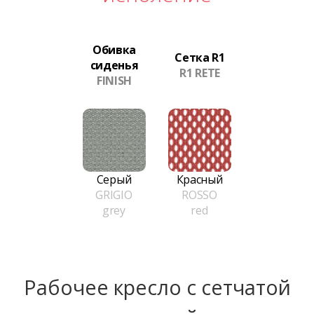
Обивка
Сетка R1
сиденья
R1 RETE
FINISH
Серый
Красный
GRIGIO
ROSSO
grey
red
Рабочее кресло с сетчатой