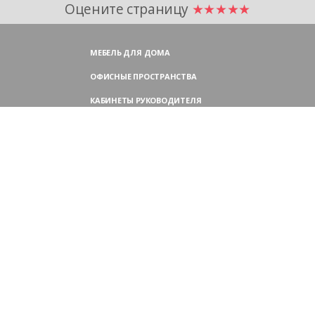
Оцените страницу
★★★★★
МЕБЕЛЬ ДЛЯ ДОМА
ОФИСНЫЕ ПРОСТРАНСТВА
КАБИНЕТЫ РУКОВОДИТЕЛЯ
ПЕРЕГОВОРНЫЕ СТОЛЫ
МЕБЕЛЬ ДЛЯ ПЕРСОНАЛА
ОФИСНЫЕ КРЕСЛА
ОФИСНЫЕ ДИВАНЫ
МЕБЕЛЬ ДЛЯ РЕСЕПШН
ОФИСНЫЕ ШКАФЫ
КОНТАКТЫ
109004,
Россия, Москва