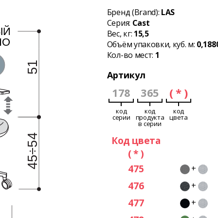
Бренд (Brand):
LAS
Серия:
Cast
Вес, кг:
15,5
Объём упаковки, куб. м:
0,188
Кол-во мест:
1
Артикул
178
365
( * )
код
код
код
серии
продукта
цвета
в серии
Код цвета
( * )
475
+
476
+
477
+