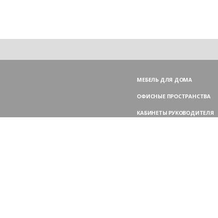
МЕБЕЛЬ ДЛЯ ДОМА
ОФИСНЫЕ ПРОСТРАНСТВА
КАБИНЕТЫ РУКОВОДИТЕЛЯ
ПЕРЕГОВОРНЫЕ СТОЛЫ
МЕБЕЛЬ ДЛЯ ПЕРСОНАЛА
ОФИСНЫЕ КРЕСЛА
ОФИСНЫЕ ДИВАНЫ
МЕБЕЛЬ ДЛЯ РЕСЕПШН
ОФИСНЫЕ ШКАФЫ