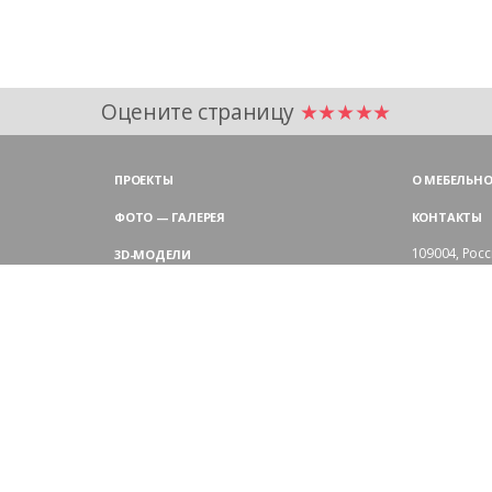
Оцените страницу
★★★★★
ПРОЕКТЫ
О МЕБЕЛЬНО
ФОТО — ГАЛЕРЕЯ
КОНТАКТЫ
109004,
Росс
3D-МОДЕЛИ
Аристарховск
9:00 — 18:30
ЦВЕТОВАЯ ГАММА LAS
выходные дн
Филиал в Мо
БЛОГ LAS MOBILI
Химки, мик
ДИЛЕРЫ LAS
+7 495 
ПОКУПАТЕЛЯМ
АРХИТЕКТОРАМ
ОТЗЫВЫ