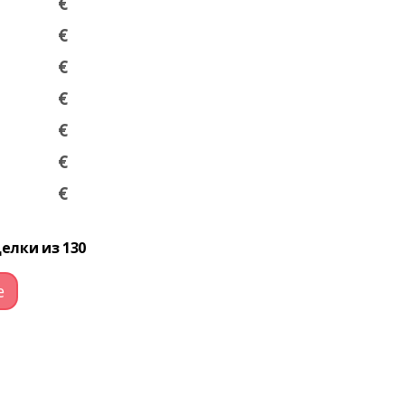
€
€
€
€
€
€
€
елки из 130
е