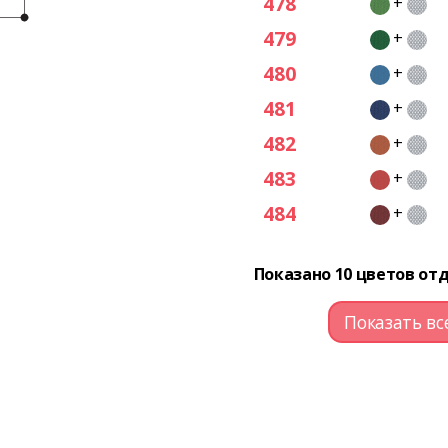
478
+
479
+
480
+
481
+
482
+
483
+
484
+
Показано 10 цветов отд
Показать вс