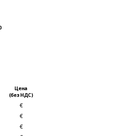
0
Цена
(без НДС)
€
€
€