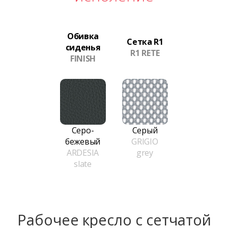
Обивка
Сетка R1
сиденья
R1 RETE
FINISH
Серо-
Серый
бежевый
GRIGIO
ARDESIA
grey
slate
Рабочее кресло с сетчатой