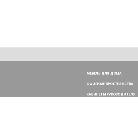
МЕБЕЛЬ ДЛЯ ДОМА
ОФИСНЫЕ ПРОСТРАНСТВА
КАБИНЕТЫ РУКОВОДИТЕЛЯ
ПЕРЕГОВОРНЫЕ СТОЛЫ
МЕБЕЛЬ ДЛЯ ПЕРСОНАЛА
ОФИСНЫЕ КРЕСЛА
ОФИСНЫЕ ДИВАНЫ