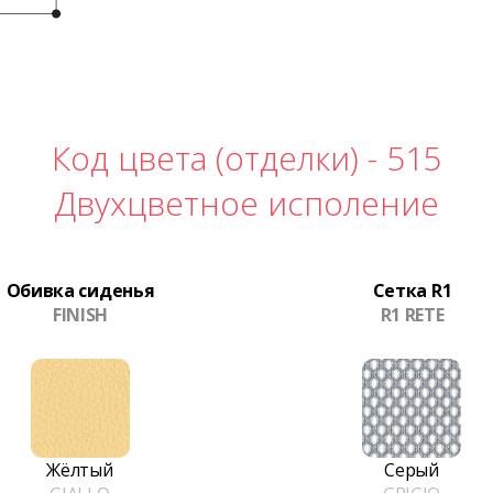
Код цвета (отделки) -
515
Двухцветное исполение
Обивка сиденья
Сетка R1
FINISH
R1 RETE
Жёлтый
Серый