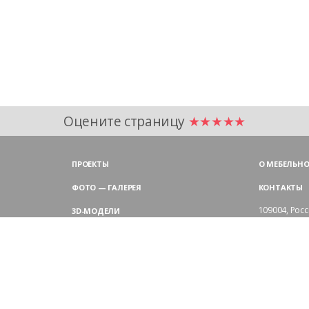
Оцените страницу
★★★★★
ПРОЕКТЫ
О МЕБЕЛЬНО
ФОТО — ГАЛЕРЕЯ
КОНТАКТЫ
109004,
Росс
3D-МОДЕЛИ
Аристарховск
9:00 — 18:30
ЦВЕТОВАЯ ГАММА LAS
выходные дн
Филиал в Мо
БЛОГ LAS MOBILI
Химки, мик
ДИЛЕРЫ LAS
+7 495 
ПОКУПАТЕЛЯМ