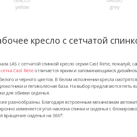
GIALLO
GRIGIO
yellow
grey
абочее кресло с сетчатой спинк
ала LAS с сетчатой спинкой кресло серии Cast Rete, пожалуй, 
сетка Cast Rete
отличается ярким и запоминающимся дизайном
 белого и чёрного цветов. В белом исполнении кресла смотрятс
окотники и пятиколёсная база. На выбор предлагаются пять в
ки для обивки сиденья.
кже разнообразны. Благодаря встроенным механизмам автомат
нхронно изменяется угол наклона спинки и сиденья с блокиров
я вращение сиденья на 360°.