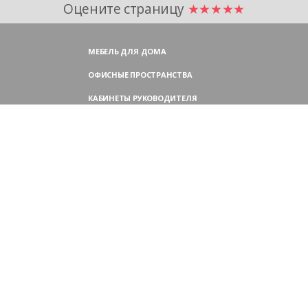
Оцените страницу
★★★★★
МЕБЕЛЬ ДЛЯ ДОМА
ОФИСНЫЕ ПРОСТРАНСТВА
КАБИНЕТЫ РУКОВОДИТЕЛЯ
ПЕРЕГОВОРНЫЕ СТОЛЫ
МЕБЕЛЬ ДЛЯ ПЕРСОНАЛА
ОФИСНЫЕ КРЕСЛА
ОФИСНЫЕ ДИВАНЫ
МЕБЕЛЬ ДЛЯ РЕСЕПШН
ОФИСНЫЕ ШКАФЫ
КОНТАКТЫ
109004,
Россия, Москва