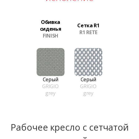
Обивка
Сетка R1
сиденья
R1 RETE
FINISH
Серый
Серый
GRIGIO
GRIGIO
grey
grey
Рабочее кресло с сетчатой