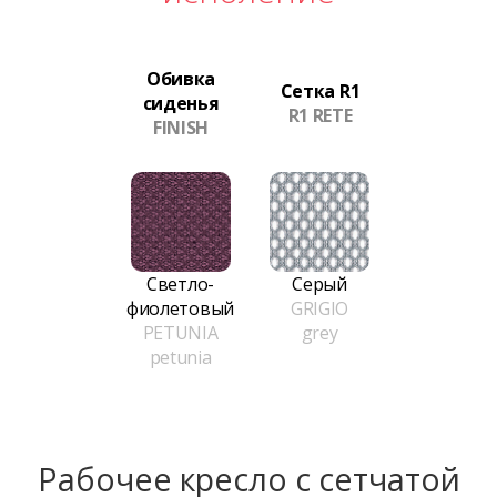
Обивка
Сетка R1
сиденья
R1 RETE
FINISH
Светло-
Серый
фиолетовый
GRIGIO
PETUNIA
grey
petunia
Рабочее кресло с сетчатой