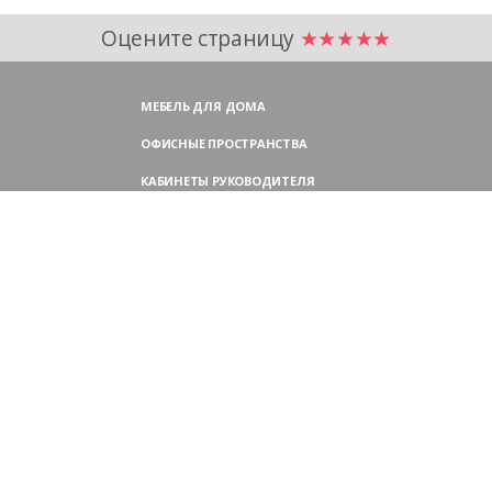
Оцените страницу
★★★★★
МЕБЕЛЬ ДЛЯ ДОМА
ОФИСНЫЕ ПРОСТРАНСТВА
КАБИНЕТЫ РУКОВОДИТЕЛЯ
ПЕРЕГОВОРНЫЕ СТОЛЫ
МЕБЕЛЬ ДЛЯ ПЕРСОНАЛА
ОФИСНЫЕ КРЕСЛА
ОФИСНЫЕ ДИВАНЫ
МЕБЕЛЬ ДЛЯ РЕСЕПШН
ОФИСНЫЕ ШКАФЫ
КОНТАКТЫ