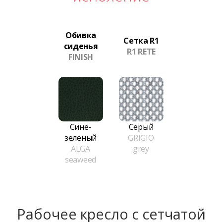
Обивка
Сетка R1
сиденья
R1 RETE
FINISH
Сине-
Серый
зелёный
GRIGIO
ALGA
grey
seaweed
Рабочее кресло с сетчатой