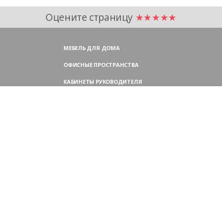
Оцените страницу
★★★★★
МЕБЕЛЬ ДЛЯ ДОМА
ОФИСНЫЕ ПРОСТРАНСТВА
КАБИНЕТЫ РУКОВОДИТЕЛЯ
ПЕРЕГОВОРНЫЕ СТОЛЫ
МЕБЕЛЬ ДЛЯ ПЕРСОНАЛА
ОФИСНЫЕ КРЕСЛА
ОФИСНЫЕ ДИВАНЫ
МЕБЕЛЬ ДЛЯ РЕСЕПШН
ОФИСНЫЕ ШКАФЫ
КОНТАКТЫ