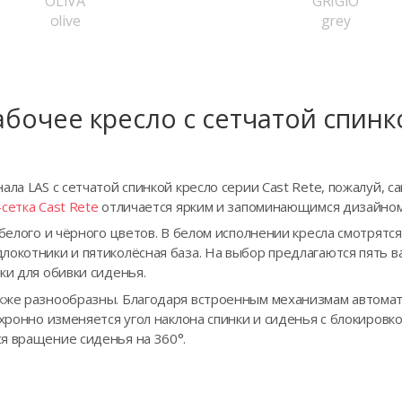
OLIVA
GRIGIO
olive
grey
абочее кресло с сетчатой спинк
ала LAS с сетчатой спинкой кресло серии Cast Rete, пожалуй, 
сетка Cast Rete
отличается ярким и запоминающимся дизайном
 белого и чёрного цветов. В белом исполнении кресла смотрятс
окотники и пятиколёсная база. На выбор предлагаются пять в
ки для обивки сиденья.
кже разнообразны. Благодаря встроенным механизмам автомат
нхронно изменяется угол наклона спинки и сиденья с блокиров
я вращение сиденья на 360°.