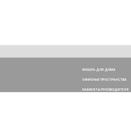
МЕБЕЛЬ ДЛЯ ДОМА
ОФИСНЫЕ ПРОСТРАНСТВА
КАБИНЕТЫ РУКОВОДИТЕЛЯ
ПЕРЕГОВОРНЫЕ СТОЛЫ
МЕБЕЛЬ ДЛЯ ПЕРСОНАЛА
ОФИСНЫЕ КРЕСЛА
ОФИСНЫЕ ДИВАНЫ