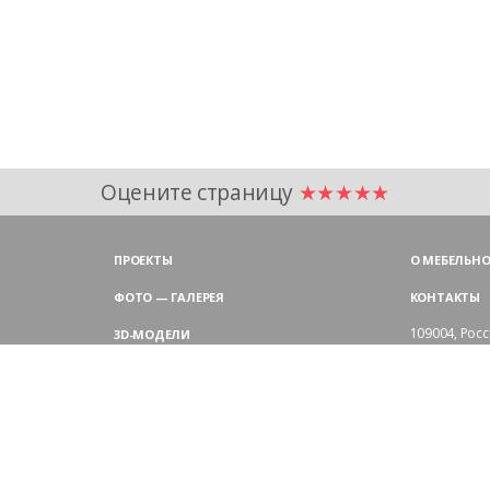
Оцените страницу
★★★★★
ПРОЕКТЫ
О МЕБЕЛЬНО
ФОТО — ГАЛЕРЕЯ
КОНТАКТЫ
109004,
Росс
3D-МОДЕЛИ
Аристарховск
9:00 — 18:30
ЦВЕТОВАЯ ГАММА LAS
выходные дн
Филиал в Мо
БЛОГ LAS MOBILI
Химки, мик
ДИЛЕРЫ LAS
+7 495 
ПОКУПАТЕЛЯМ