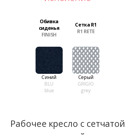
Обивка
Сетка R1
сиденья
R1 RETE
FINISH
Синий
Серый
BLU
GRIGIO
blue
grey
Рабочее кресло с сетчатой