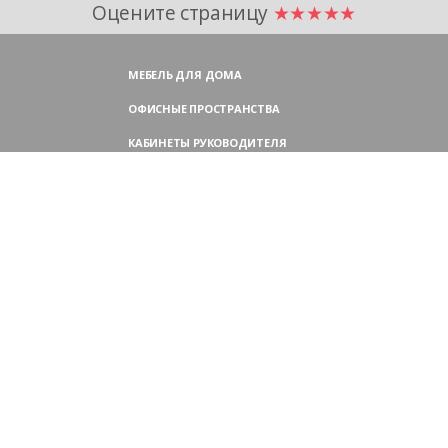
Оцените страницу
★★★★★
МЕБЕЛЬ ДЛЯ ДОМА
ОФИСНЫЕ ПРОСТРАНСТВА
КАБИНЕТЫ РУКОВОДИТЕЛЯ
ПЕРЕГОВОРНЫЕ СТОЛЫ
МЕБЕЛЬ ДЛЯ ПЕРСОНАЛА
ОФИСНЫЕ КРЕСЛА
ОФИСНЫЕ ДИВАНЫ
МЕБЕЛЬ ДЛЯ РЕСЕПШН
ОФИСНЫЕ ШКАФЫ
КОНТАКТЫ
109004,
Россия, Москва