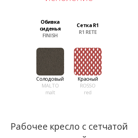
Обивка
Сетка R1
сиденья
R1 RETE
FINISH
Солодовый
Красный
MALTO
ROSSO
malt
red
Рабочее кресло с сетчатой