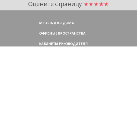
Оцените страницу
★★★★★
МЕБЕЛЬ ДЛЯ ДОМА
ОФИСНЫЕ ПРОСТРАНСТВА
КАБИНЕТЫ РУКОВОДИТЕЛЯ
ПЕРЕГОВОРНЫЕ СТОЛЫ
МЕБЕЛЬ ДЛЯ ПЕРСОНАЛА
ОФИСНЫЕ КРЕСЛА
ОФИСНЫЕ ДИВАНЫ
МЕБЕЛЬ ДЛЯ РЕСЕПШН
ОФИСНЫЕ ШКАФЫ
КОНТАКТЫ
109004,
Россия, Москва