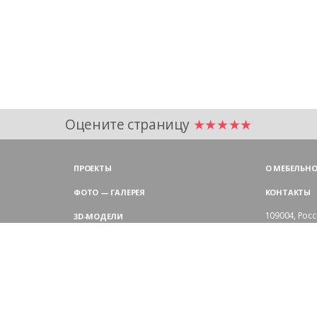
Оцените страницу
★★★★★
ПРОЕКТЫ
О МЕБЕЛЬНО
ФОТО — ГАЛЕРЕЯ
КОНТАКТЫ
109004,
Росс
3D-МОДЕЛИ
Аристарховск
9:00 — 18:30
ЦВЕТОВАЯ ГАММА LAS
выходные дн
Филиал в Мо
БЛОГ LAS MOBILI
Химки, мик
ДИЛЕРЫ LAS
+7 495 
ПОКУПАТЕЛЯМ