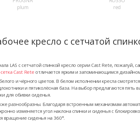
PRUGNA
ROSSO
plum
red
абочее кресло с сетчатой спинк
ала LAS с сетчатой спинкой кресло серии Cast Rete, пожалуй, 
сетка Cast Rete
отличается ярким и запоминающимся дизайном
 белого и чёрного цветов. В белом исполнении кресла смотрятс
окотники и пятиколёсная база. На выбор предлагаются пять в
ки для обивки сиденья.
кже разнообразны. Благодаря встроенным механизмам автомат
нхронно изменяется угол наклона спинки и сиденья с блокиров
я вращение сиденья на 360°.