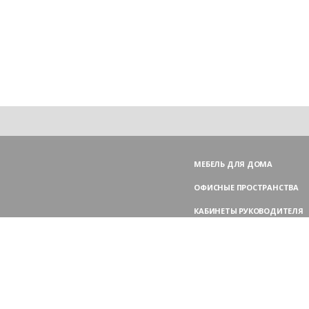
МЕБЕЛЬ ДЛЯ ДОМА
ОФИСНЫЕ ПРОСТРАНСТВА
КАБИНЕТЫ РУКОВОДИТЕЛЯ
ПЕРЕГОВОРНЫЕ СТОЛЫ
МЕБЕЛЬ ДЛЯ ПЕРСОНАЛА
ОФИСНЫЕ КРЕСЛА
ОФИСНЫЕ ДИВАНЫ