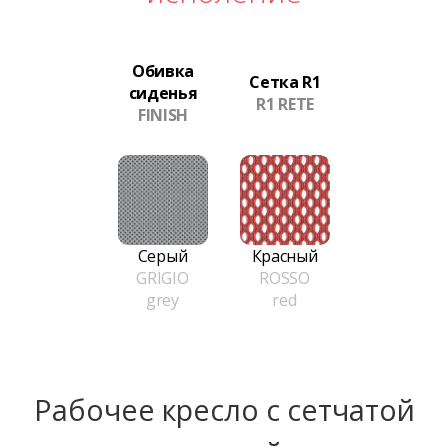
Обивка
Сетка R1
сиденья
R1 RETE
FINISH
Серый
Красный
GRIGIO
ROSSO
grey
red
Рабочее кресло с сетчатой