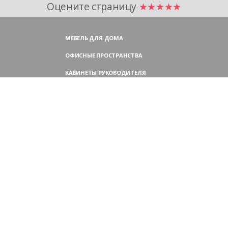
Оцените страницу
★★★★★
МЕБЕЛЬ ДЛЯ ДОМА
ОФИСНЫЕ ПРОСТРАНСТВА
КАБИНЕТЫ РУКОВОДИТЕЛЯ
ПЕРЕГОВОРНЫЕ СТОЛЫ
МЕБЕЛЬ ДЛЯ ПЕРСОНАЛА
ОФИСНЫЕ КРЕСЛА
ОФИСНЫЕ ДИВАНЫ
МЕБЕЛЬ ДЛЯ РЕСЕПШН
ОФИСНЫЕ ШКАФЫ
КОНТАКТЫ
109004,
Россия, Москва