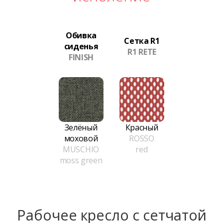
Обивка
Сетка R1
сиденья
R1 RETE
FINISH
Зелёный
Красный
моховой
ROSSO
MUSCHIO
red
moss green
Рабочее кресло с сетчатой