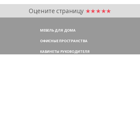
Оцените страницу
★★★★★
МЕБЕЛЬ ДЛЯ ДОМА
ОФИСНЫЕ ПРОСТРАНСТВА
КАБИНЕТЫ РУКОВОДИТЕЛЯ
ПЕРЕГОВОРНЫЕ СТОЛЫ
МЕБЕЛЬ ДЛЯ ПЕРСОНАЛА
ОФИСНЫЕ КРЕСЛА
ОФИСНЫЕ ДИВАНЫ
МЕБЕЛЬ ДЛЯ РЕСЕПШН
ОФИСНЫЕ ШКАФЫ
КОНТАКТЫ