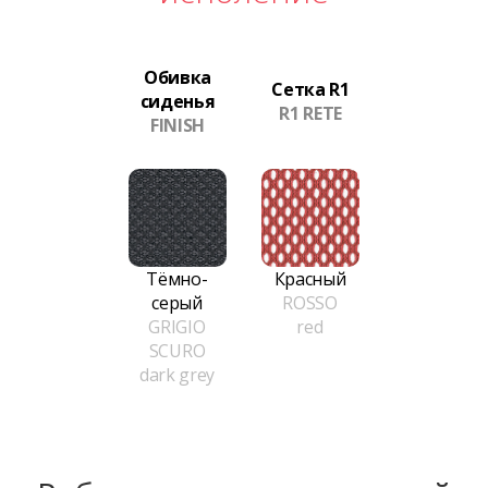
Обивка
Сетка R1
сиденья
R1 RETE
FINISH
Тёмно-
Красный
серый
ROSSO
GRIGIO
red
SCURO
dark grey