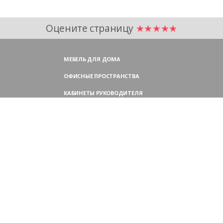
Оцените страницу
★★★★★
МЕБЕЛЬ ДЛЯ ДОМА
ОФИСНЫЕ ПРОСТРАНСТВА
КАБИНЕТЫ РУКОВОДИТЕЛЯ
ПЕРЕГОВОРНЫЕ СТОЛЫ
МЕБЕЛЬ ДЛЯ ПЕРСОНАЛА
ОФИСНЫЕ КРЕСЛА
ОФИСНЫЕ ДИВАНЫ
МЕБЕЛЬ ДЛЯ РЕСЕПШН
ОФИСНЫЕ ШКАФЫ