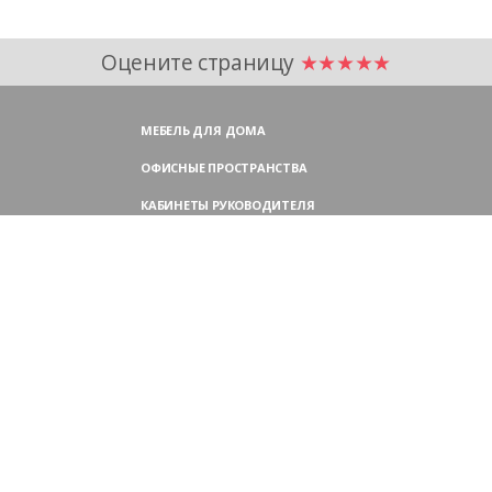
Оцените страницу
★★★★★
МЕБЕЛЬ ДЛЯ ДОМА
ОФИСНЫЕ ПРОСТРАНСТВА
КАБИНЕТЫ РУКОВОДИТЕЛЯ
ПЕРЕГОВОРНЫЕ СТОЛЫ
МЕБЕЛЬ ДЛЯ ПЕРСОНАЛА
ОФИСНЫЕ КРЕСЛА
ОФИСНЫЕ ДИВАНЫ
МЕБЕЛЬ ДЛЯ РЕСЕПШН
ОФИСНЫЕ ШКАФЫ