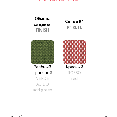
Обивка
Сетка R1
сиденья
R1 RETE
FINISH
Зелёный
Красный
травяной
ROSSO
VERDE
red
ACIDO
acid green