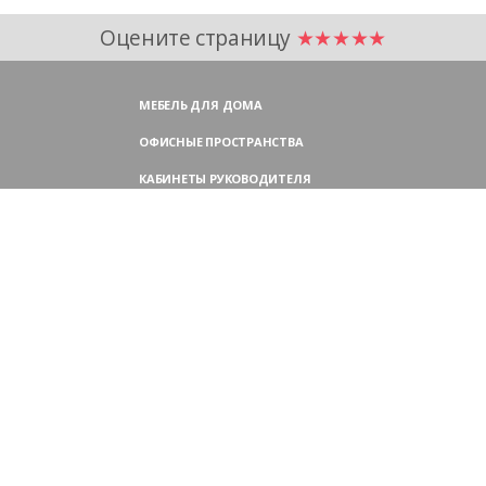
Оцените страницу
★★★★★
МЕБЕЛЬ ДЛЯ ДОМА
ОФИСНЫЕ ПРОСТРАНСТВА
КАБИНЕТЫ РУКОВОДИТЕЛЯ
ПЕРЕГОВОРНЫЕ СТОЛЫ
МЕБЕЛЬ ДЛЯ ПЕРСОНАЛА
ОФИСНЫЕ КРЕСЛА
ОФИСНЫЕ ДИВАНЫ
МЕБЕЛЬ ДЛЯ РЕСЕПШН
ОФИСНЫЕ ШКАФЫ
КОНТАКТЫ