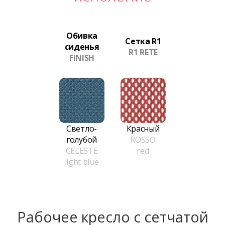
Обивка
Сетка R1
сиденья
R1 RETE
FINISH
Светло-
Красный
голубой
ROSSO
CELESTE
red
light blue
Рабочее кресло с сетчатой