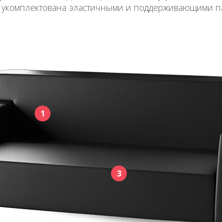
а, укомплектована эластичными и поддерживающими 
1
3