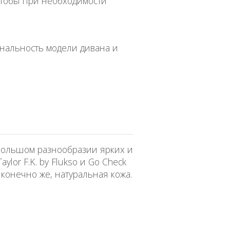
чтобы при необходимости
нальность модели дивана и
 большом разнообразии ярких и
lor F.K. by Flukso и Go Check
 конечно же, натуральная кожа.