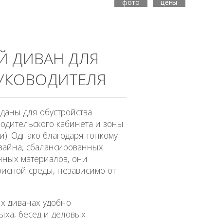
фото
цены
 ДИВАН ДЛЯ
РУКОВОДИТЕЛЯ
зданы для обустройства
одительского кабинета и зоны
и). Однако благодаря тонкому
изайна, сбалансированных
нных материалов, они
фисной среды, независимо от
х диванах удобно
ыха, бесед и деловых