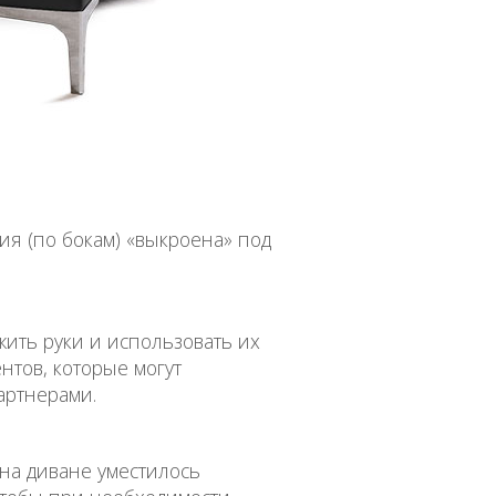
я (по бокам) «выкроена» под
ить руки и использовать их
нтов, которые могут
артнерами.
 на диване уместилось