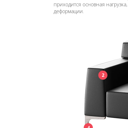
приходится основная нагрузк
деформации.
2
4