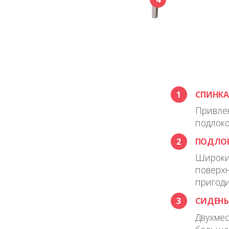
1
СПИНКА
Привлек
подлоко
2
ПОДЛО
Широкие
поверхн
пригоди
3
СИДЕНЬ
Двухмес