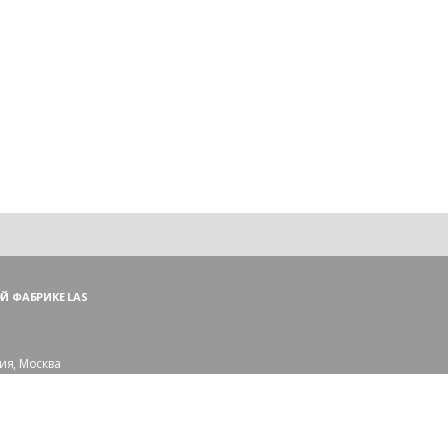
Й ФАБРИКЕ LAS
ия, Москва
ий пер., 3, стр. 1
 (ПН—ПТ),
и — (СБ, ВС)
сковской области: