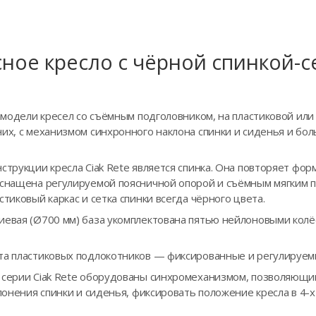
ное кресло с чёрной спинкой-с
я модели кресел со съёмным подголовником, на пластиковой или
них, с механизмом синхронного наклона спинки и сиденья и б
струкции кресла Ciak Rete является спинка. Она повторяет фор
оснащена регулируемой поясничной опорой и съёмным мягким 
стиковый каркас и сетка спинки всегда чёрного цвета.
иевая (Ø700 мм) база укомплектована пятью нейлоновыми кол
та пластиковых подлокотников — фиксированные и регулируем
 серии Ciak Rete оборудованы синхромеханизмом, позволяющи
клонения спинки и сиденья, фиксировать положение кресла в 4-