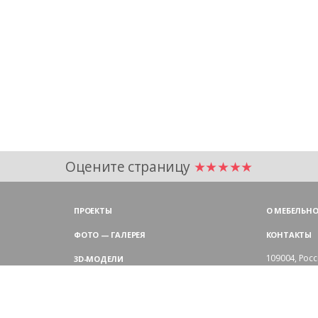
Оцените страницу
★★★★★
ПРОЕКТЫ
О МЕБЕЛЬНО
ФОТО — ГАЛЕРЕЯ
КОНТАКТЫ
109004,
Росс
3D-МОДЕЛИ
Аристарховск
9:00 — 18:30
ЦВЕТОВАЯ ГАММА LAS
выходные дн
Филиал в Мо
БЛОГ LAS MOBILI