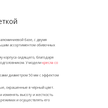
еткой
 алюминиевой базе, с двумя
ольшим ассортиментом обивочных
му корпуса сидящего, благодаря
подголовником. У модели
кресла со
ёсами диаметром 50 мм с эффектом
ые, окрашенные в чёрный цвет.
м изменять высоту и жесткость
х режимах и осуществлять его