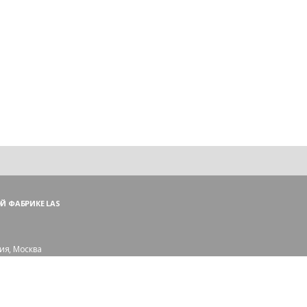
Й ФАБРИКЕ LAS
ия, Москва
ий пер., 3, стр. 1
 (ПН—ПТ),
и — (СБ, ВС)
сковской области: