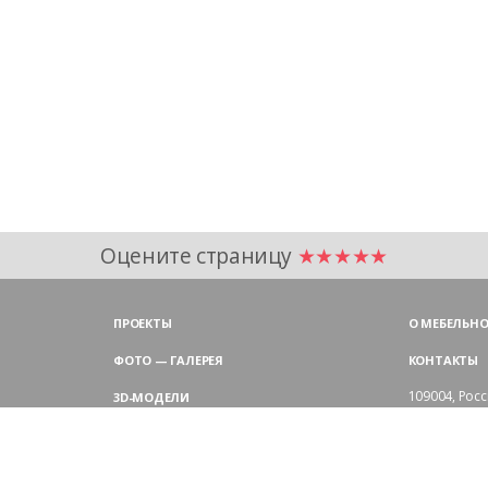
Оцените страницу
★★★★★
ПРОЕКТЫ
О МЕБЕЛЬНО
ФОТО — ГАЛЕРЕЯ
КОНТАКТЫ
109004,
Росс
3D-МОДЕЛИ
Аристарховск
9:00 — 18:30
ЦВЕТОВАЯ ГАММА LAS
выходные дн
Филиал в Мо
БЛОГ LAS MOBILI