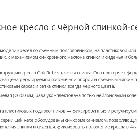
ное кресло с чёрной спинкой-с
я модели кресел со съёмным подголовником, на пластиковой или
них, с механизмом синхронного наклона спинки и сиденья и б
струкции кресла Ciak Rete является спинка. Она повторяет фор
оснащена регулируемой поясничной опорой и съёмным мягким 
стиковый каркас и сетка спинки всегда чёрного цвета.
иевая (Ø700 мм) база укомплектована пятью нейлоновыми кол
та пластиковых подлокотников — фиксированные и регулируем
 серии Ciak Rete оборудованы синхромеханизмом, позволяющи
клонения спинки и сиденья, фиксировать положение кресла в 4-