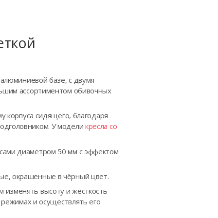
еткой
 алюминиевой базе, с двумя
ольшим ассортиментом обивочных
му корпуса сидящего, благодаря
подголовником. У модели
кресла со
ёсами диаметром 50 мм с эффектом
ые, окрашенные в чёрный цвет.
м изменять высоту и жесткость
х режимах и осуществлять его