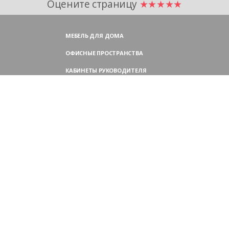
Оцените страницу
★★★★★
МЕБЕЛЬ ДЛЯ ДОМА
ОФИСНЫЕ ПРОСТРАНСТВА
КАБИНЕТЫ РУКОВОДИТЕЛЯ
ПЕРЕГОВОРНЫЕ СТОЛЫ
МЕБЕЛЬ ДЛЯ ПЕРСОНАЛА
ОФИСНЫЕ КРЕСЛА
ОФИСНЫЕ ДИВАНЫ
МЕБЕЛЬ ДЛЯ РЕСЕПШН
ОФИСНЫЕ ШКАФЫ
КОНТАКТЫ
109004,
Россия, Москва