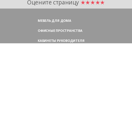
Оцените страницу
★★★★★
МЕБЕЛЬ ДЛЯ ДОМА
ОФИСНЫЕ ПРОСТРАНСТВА
КАБИНЕТЫ РУКОВОДИТЕЛЯ
ПЕРЕГОВОРНЫЕ СТОЛЫ
МЕБЕЛЬ ДЛЯ ПЕРСОНАЛА
ОФИСНЫЕ КРЕСЛА
ОФИСНЫЕ ДИВАНЫ
МЕБЕЛЬ ДЛЯ РЕСЕПШН
ОФИСНЫЕ ШКАФЫ
КОНТАКТЫ
109004,
Россия, Москва