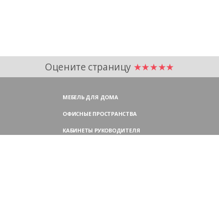
Оцените страницу
★★★★★
МЕБЕЛЬ ДЛЯ ДОМА
ОФИСНЫЕ ПРОСТРАНСТВА
КАБИНЕТЫ РУКОВОДИТЕЛЯ
ПЕРЕГОВОРНЫЕ СТОЛЫ
МЕБЕЛЬ ДЛЯ ПЕРСОНАЛА
ОФИСНЫЕ КРЕСЛА
ОФИСНЫЕ ДИВАНЫ
МЕБЕЛЬ ДЛЯ РЕСЕПШН