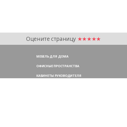
Оцените страницу
★★★★★
МЕБЕЛЬ ДЛЯ ДОМА
ОФИСНЫЕ ПРОСТРАНСТВА
КАБИНЕТЫ РУКОВОДИТЕЛЯ
ПЕРЕГОВОРНЫЕ СТОЛЫ
МЕБЕЛЬ ДЛЯ ПЕРСОНАЛА
ОФИСНЫЕ КРЕСЛА
ОФИСНЫЕ ДИВАНЫ
МЕБЕЛЬ ДЛЯ РЕСЕПШН