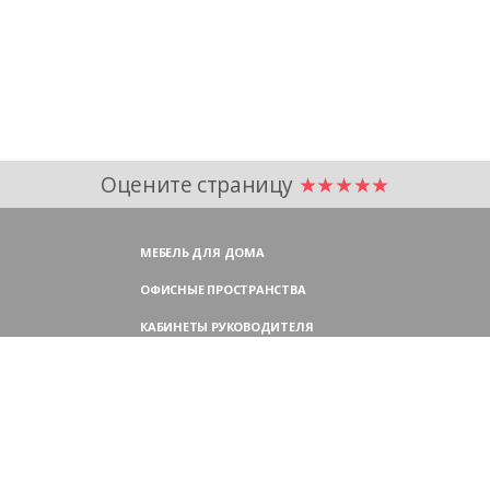
Оцените страницу
★★★★★
МЕБЕЛЬ ДЛЯ ДОМА
ОФИСНЫЕ ПРОСТРАНСТВА
КАБИНЕТЫ РУКОВОДИТЕЛЯ
ПЕРЕГОВОРНЫЕ СТОЛЫ
МЕБЕЛЬ ДЛЯ ПЕРСОНАЛА
ОФИСНЫЕ КРЕСЛА
ОФИСНЫЕ ДИВАНЫ