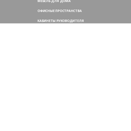
МЕБЕЛЬ ДЛЯ ДОМА
ОФИСНЫЕ ПРОСТРАНСТВА
КАБИНЕТЫ РУКОВОДИТЕЛЯ
ПЕРЕГОВОРНЫЕ СТОЛЫ
МЕБЕЛЬ ДЛЯ ПЕРСОНАЛА
ОФИСНЫЕ КРЕСЛА
ОФИСНЫЕ ДИВАНЫ
МЕБЕЛЬ ДЛЯ РЕСЕПШН
ОФИСНЫЕ ШКАФЫ
КОНТАКТЫ
109004,
Россия, Москва
Аристарховский пер., 3, стр. 1
9:00 — 18:30 (ПН—ПТ),
выходные дни — (СБ, ВС)
Филиал в Московской области: