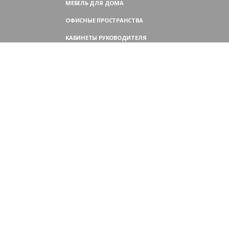
МЕБЕЛЬ ДЛЯ ДОМА
ОФИСНЫЕ ПРОСТРАНСТВА
КАБИНЕТЫ РУКОВОДИТЕЛЯ
ПЕРЕГОВОРНЫЕ СТОЛЫ
МЕБЕЛЬ ДЛЯ ПЕРСОНАЛА
ОФИСНЫЕ КРЕСЛА
ОФИСНЫЕ ДИВАНЫ
МЕБЕЛЬ ДЛЯ РЕСЕПШН
ОФИСНЫЕ ШКАФЫ
КОНТАКТЫ
109004,
Россия, Москва
Аристарховский пер., 3, стр. 1
9:00 — 18:30 (ПН—ПТ),
выходные дни — (СБ, ВС)
Филиал в Московской области: