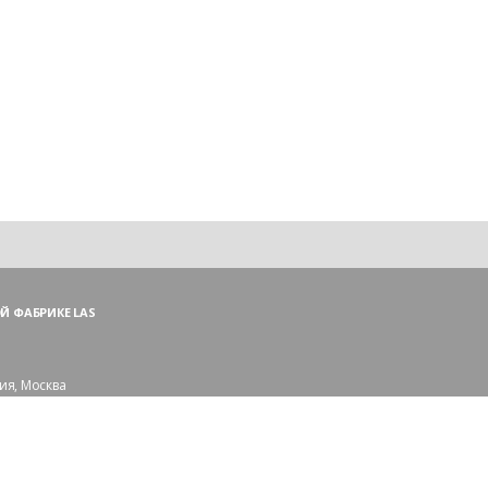
Й ФАБРИКЕ LAS
ия, Москва
ий пер., 3, стр. 1
 (ПН—ПТ),
и — (СБ, ВС)
сковской области:
рорайон Сходня