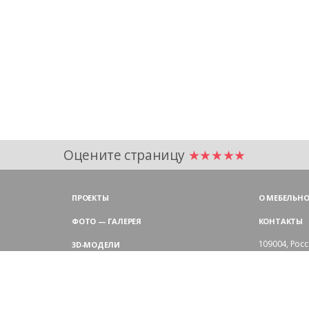
Оцените страницу
★★★★★
ПРОЕКТЫ
О МЕБЕЛЬНО
ФОТО — ГАЛЕРЕЯ
КОНТАКТЫ
109004,
Росс
3D-МОДЕЛИ
Аристарховск
9:00 — 18:30
ЦВЕТОВАЯ ГАММА LAS
выходные дн
Филиал в Мо
БЛОГ LAS MOBILI
Химки, мик