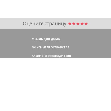
Оцените страницу
★★★★★
МЕБЕЛЬ ДЛЯ ДОМА
ОФИСНЫЕ ПРОСТРАНСТВА
КАБИНЕТЫ РУКОВОДИТЕЛЯ
ПЕРЕГОВОРНЫЕ СТОЛЫ
МЕБЕЛЬ ДЛЯ ПЕРСОНАЛА
ОФИСНЫЕ КРЕСЛА
ОФИСНЫЕ ДИВАНЫ
МЕБЕЛЬ ДЛЯ РЕСЕПШН
ОФИСНЫЕ ШКАФЫ