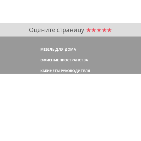
Оцените страницу
★★★★★
МЕБЕЛЬ ДЛЯ ДОМА
ОФИСНЫЕ ПРОСТРАНСТВА
КАБИНЕТЫ РУКОВОДИТЕЛЯ
ПЕРЕГОВОРНЫЕ СТОЛЫ
МЕБЕЛЬ ДЛЯ ПЕРСОНАЛА
ОФИСНЫЕ КРЕСЛА
ОФИСНЫЕ ДИВАНЫ
МЕБЕЛЬ ДЛЯ РЕСЕПШН
ОФИСНЫЕ ШКАФЫ