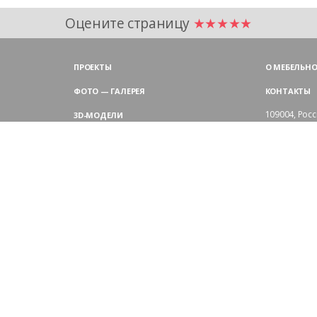
Оцените страницу
★★★★★
ПРОЕКТЫ
О МЕБЕЛЬНО
ФОТО — ГАЛЕРЕЯ
КОНТАКТЫ
109004,
Росс
3D-МОДЕЛИ
Аристарховск
9:00 — 18:30
ЦВЕТОВАЯ ГАММА LAS
выходные дн
Филиал в Мо
БЛОГ LAS MOBILI
Химки, мик
ДИЛЕРЫ LAS
+7 495 
ПОКУПАТЕЛЯМ
АРХИТЕКТОРАМ
ОТЗЫВЫ