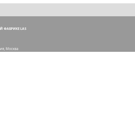
Й ФАБРИКЕ LAS
ия, Москва
ий пер., 3, стр. 1
 (ПН—ПТ),
и — (СБ, ВС)
сковской области:
рорайон Сходня
109-56-83