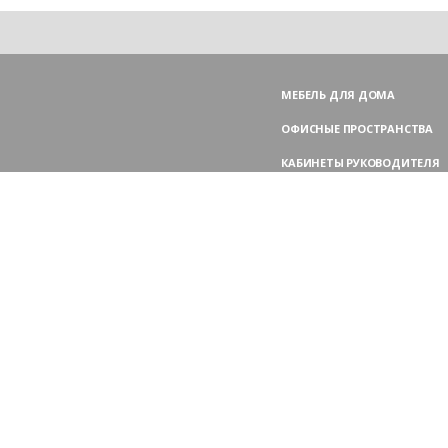
МЕБЕЛЬ ДЛЯ ДОМА
ОФИСНЫЕ ПРОСТРАНСТВА
КАБИНЕТЫ РУКОВОДИТЕЛЯ
ПЕРЕГОВОРНЫЕ СТОЛЫ
МЕБЕЛЬ ДЛЯ ПЕРСОНАЛА
ОФИСНЫЕ КРЕСЛА
ОФИСНЫЕ ДИВАНЫ
МЕБЕЛЬ ДЛЯ РЕСЕПШН
ОФИСНЫЕ ШКАФЫ