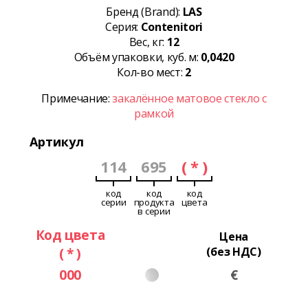
Бренд (Brand):
LAS
Серия:
Contenitori
Вес, кг:
12
Объём упаковки, куб. м:
0,0420
Кол-во мест:
2
Примечание:
закалённое матовое стекло с
рамкой
Артикул
114
695
( * )
код
код
код
серии
продукта
цвета
в серии
Код цвета
Цена
( * )
(без НДС)
000
€