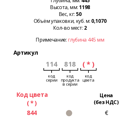
Глубина, мм:
445
Высота, мм:
1198
Вес, кг:
50
Объём упаковки, куб. м:
0,1070
Кол-во мест:
2
Примечание:
глубина 445 мм
Артикул
114
818
( * )
код
код
код
серии
продукта
цвета
в серии
Код цвета
Цена
( * )
(без НДС)
844
€