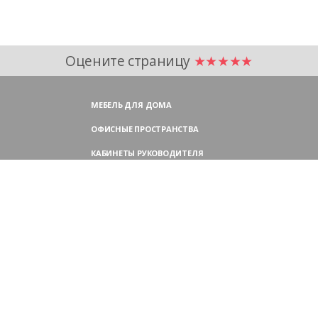
Оцените страницу
★★★★★
МЕБЕЛЬ ДЛЯ ДОМА
ОФИСНЫЕ ПРОСТРАНСТВА
КАБИНЕТЫ РУКОВОДИТЕЛЯ
ПЕРЕГОВОРНЫЕ СТОЛЫ
МЕБЕЛЬ ДЛЯ ПЕРСОНАЛА
ОФИСНЫЕ КРЕСЛА
ОФИСНЫЕ ДИВАНЫ
МЕБЕЛЬ ДЛЯ РЕСЕПШН
ОФИСНЫЕ ШКАФЫ