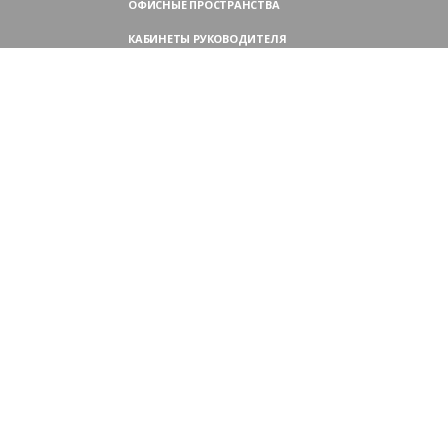
ОФИСНЫЕ ПРОСТРАНСТВА
КАБИНЕТЫ РУКОВОДИТЕЛЯ
ПЕРЕГОВОРНЫЕ СТОЛЫ
МЕБЕЛЬ ДЛЯ ПЕРСОНАЛА
ОФИСНЫЕ КРЕСЛА
ОФИСНЫЕ ДИВАНЫ
МЕБЕЛЬ ДЛЯ РЕСЕПШН
ОФИСНЫЕ ШКАФЫ
КОНТАКТЫ
109004,
Россия, Москва
Аристарховский пер., 3, стр. 1
9:00 — 18:30 (ПН—ПТ),
выходные дни — (СБ, ВС)
Филиал в Московской области:
Химки, микрорайон Сходня