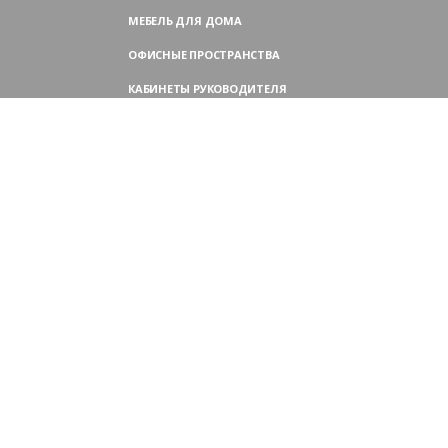
МЕБЕЛЬ ДЛЯ ДОМА
ОФИСНЫЕ ПРОСТРАНСТВА
КАБИНЕТЫ РУКОВОДИТЕЛЯ
ПЕРЕГОВОРНЫЕ СТОЛЫ
МЕБЕЛЬ ДЛЯ ПЕРСОНАЛА
ОФИСНЫЕ КРЕСЛА
ОФИСНЫЕ ДИВАНЫ
МЕБЕЛЬ ДЛЯ РЕСЕПШН
ОФИСНЫЕ ШКАФЫ
КОНТАКТЫ
109004,
Россия, Москва
Аристарховский пер., 3, стр. 1
9:00 — 18:30 (ПН—ПТ),
выходные дни — (СБ, ВС)