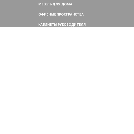
МЕБЕЛЬ ДЛЯ ДОМА
ОФИСНЫЕ ПРОСТРАНСТВА
КАБИНЕТЫ РУКОВОДИТЕЛЯ
ПЕРЕГОВОРНЫЕ СТОЛЫ
МЕБЕЛЬ ДЛЯ ПЕРСОНАЛА
ОФИСНЫЕ КРЕСЛА
ОФИСНЫЕ ДИВАНЫ
МЕБЕЛЬ ДЛЯ РЕСЕПШН
ОФИСНЫЕ ШКАФЫ
КОНТАКТЫ
109004,
Россия, Москва
Аристарховский пер., 3, стр. 1
9:00 — 18:30 (ПН—ПТ),
выходные дни — (СБ, ВС)