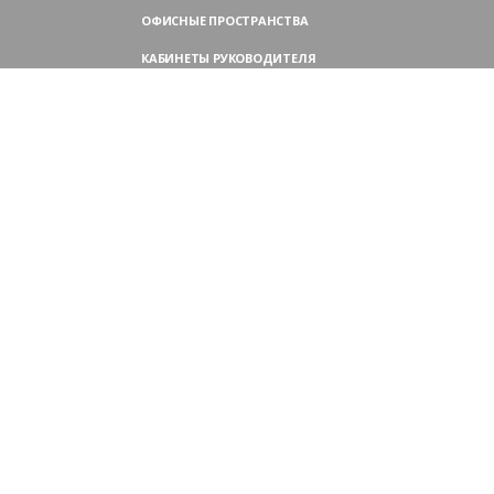
ОФИСНЫЕ ПРОСТРАНСТВА
КАБИНЕТЫ РУКОВОДИТЕЛЯ
ПЕРЕГОВОРНЫЕ СТОЛЫ
МЕБЕЛЬ ДЛЯ ПЕРСОНАЛА
ОФИСНЫЕ КРЕСЛА
ОФИСНЫЕ ДИВАНЫ
МЕБЕЛЬ ДЛЯ РЕСЕПШН
ОФИСНЫЕ ШКАФЫ
КОНТАКТЫ
109004,
Россия, Москва
Аристарховский пер., 3, стр. 1
9:00 — 18:30 (ПН—ПТ),
выходные дни — (СБ, ВС)
Филиал в Московской области:
Химки, микрорайон Сходня