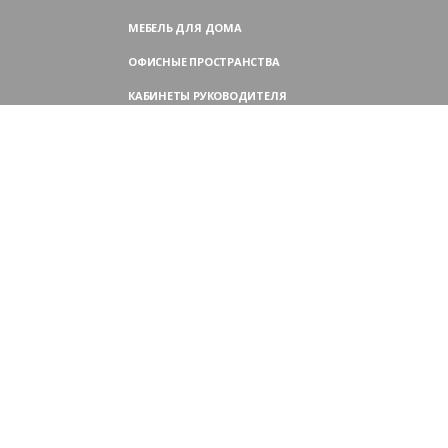
МЕБЕЛЬ ДЛЯ ДОМА
ОФИСНЫЕ ПРОСТРАНСТВА
КАБИНЕТЫ РУКОВОДИТЕЛЯ
ПЕРЕГОВОРНЫЕ СТОЛЫ
МЕБЕЛЬ ДЛЯ ПЕРСОНАЛА
ОФИСНЫЕ КРЕСЛА
ОФИСНЫЕ ДИВАНЫ
МЕБЕЛЬ ДЛЯ РЕСЕПШН
ОФИСНЫЕ ШКАФЫ
КОНТАКТЫ
109004,
Россия, Москва
Аристарховский пер., 3, стр. 1
9:00 — 18:30 (ПН—ПТ),