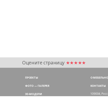
Оцените страницу
★★★★★
ПРОЕКТЫ
О МЕБЕЛЬНО
ФОТО — ГАЛЕРЕЯ
КОНТАКТЫ
109004,
Росс
3D-МОДЕЛИ
Аристарховск
9:00 — 18:30
ЦВЕТОВАЯ ГАММА LAS
выходные дн