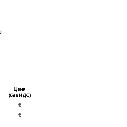
0
Цена
(без НДС)
€
€