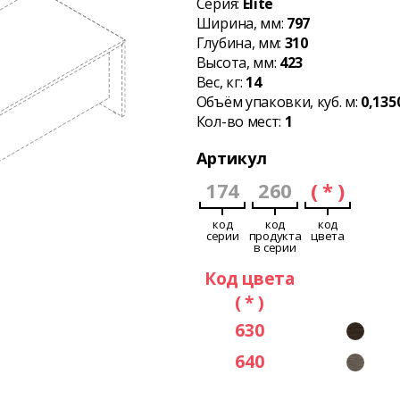
Серия:
Elite
Ширина, мм:
797
Глубина, мм:
310
Высота, мм:
423
Вес, кг:
14
Объём упаковки, куб. м:
0,135
Кол-во мест:
1
Артикул
174
260
( * )
код
код
код
серии
продукта
цвета
в серии
Код цвета
( * )
630
640