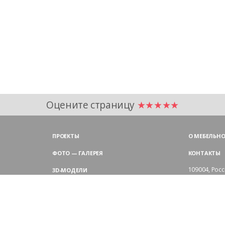
Оцените страницу
★★★★★
ПРОЕКТЫ
О МЕБЕЛЬНО
ФОТО — ГАЛЕРЕЯ
КОНТАКТЫ
109004,
Росс
3D-МОДЕЛИ
Аристарховск
9:00 — 18:30
ЦВЕТОВАЯ ГАММА LAS
выходные дн
Филиал в Мо
БЛОГ LAS MOBILI
Химки, мик
ДИЛЕРЫ LAS