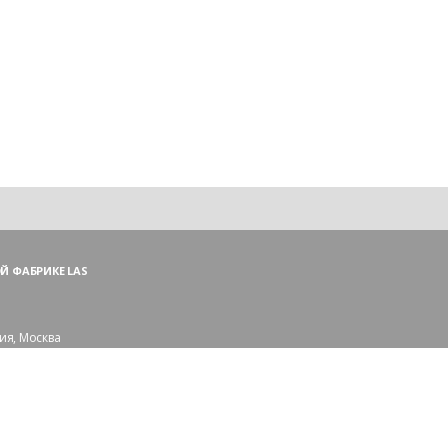
Й ФАБРИКЕ LAS
ия, Москва
ий пер., 3, стр. 1
 (ПН—ПТ),
и — (СБ, ВС)
сковской области:
рорайон Сходня