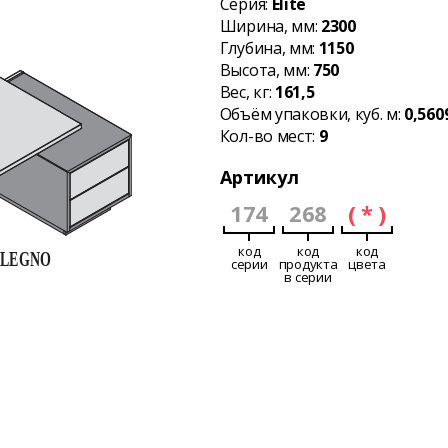
Серия:
Elite
Ширина, мм:
2300
Глубина, мм:
1150
Высота, мм:
750
Вес, кг:
161,5
Объём упаковки, куб. м:
0,560
Кол-во мест:
9
Артикул
174
268
( * )
код
код
код
серии
продукта
цвета
в серии