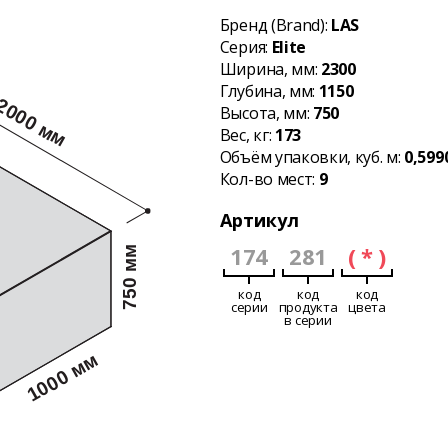
Бренд (Brand):
LAS
Серия:
Elite
Ширина, мм:
2300
Глубина, мм:
1150
Высота, мм:
750
Вес, кг:
173
Объём упаковки, куб. м:
0,599
Кол-во мест:
9
Артикул
174
281
( * )
код
код
код
серии
продукта
цвета
в серии