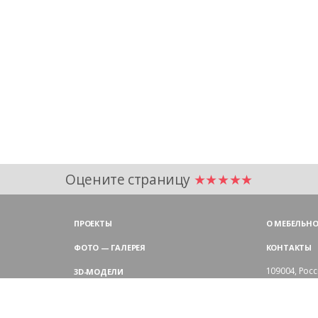
Оцените страницу
★★★★★
ПРОЕКТЫ
О МЕБЕЛЬНО
ФОТО — ГАЛЕРЕЯ
КОНТАКТЫ
109004,
Росс
3D-МОДЕЛИ
Аристарховск
9:00 — 18:30
ЦВЕТОВАЯ ГАММА LAS
выходные дн