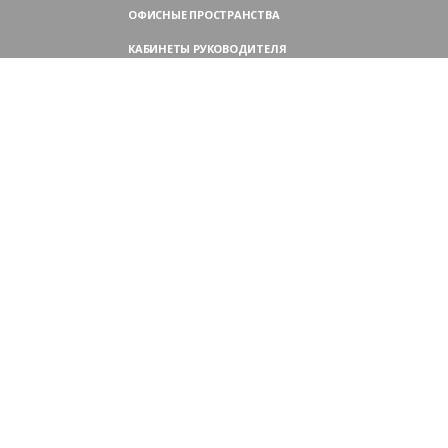
ОФИСНЫЕ ПРОСТРАНСТВА
КАБИНЕТЫ РУКОВОДИТЕЛЯ
ПЕРЕГОВОРНЫЕ СТОЛЫ
МЕБЕЛЬ ДЛЯ ПЕРСОНАЛА
ОФИСНЫЕ КРЕСЛА
ОФИСНЫЕ ДИВАНЫ
МЕБЕЛЬ ДЛЯ РЕСЕПШН
ОФИСНЫЕ ШКАФЫ
КОНТАКТЫ
109004,
Россия, Москва
Аристарховский пер., 3, стр. 1
9:00 — 18:30 (ПН—ПТ),
выходные дни — (СБ, ВС)
Филиал в Московской области:
Химки, микрорайон Сходня