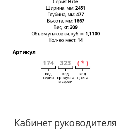
Серия:
Elite
Ширина, мм:
2451
Глубина, мм:
477
Высота, мм:
1667
Вес, кг:
309
Объём упаковки, куб. м:
1,1100
Кол-во мест:
14
Артикул
174
323
( * )
код
код
код
серии
продукта
цвета
в серии
Кабинет руководителя