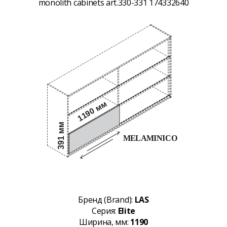
monolith cabinets art.330-331 174332640
Бренд (Brand):
LAS
Серия:
Elite
Ширина, мм:
1190