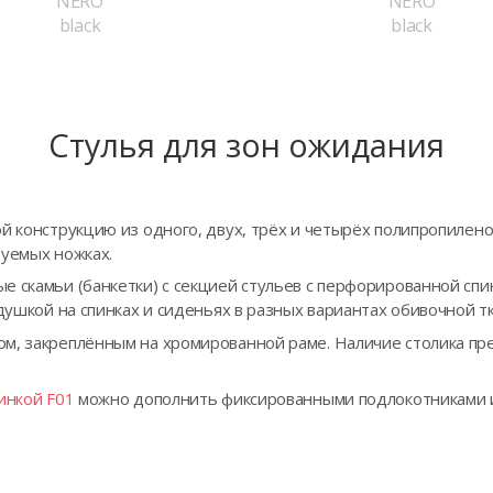
NERO
NERO
black
black
Стулья для зон ожидания
ой конструкцию из одного, двух, трёх и четырёх полипропилен
руемых ножках.
 скамьи (банкетки) с секцией стульев с перфорированной спин
одушкой на спинках и сиденьях в разных вариантах обивочной 
м, закреплённым на хромированной раме. Наличие столика пре
инкой F01
можно дополнить фиксированными подлокотниками 