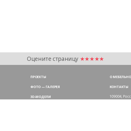
Оцените страницу
★★★★★
ПРОЕКТЫ
О МЕБЕЛЬНО
ФОТО — ГАЛЕРЕЯ
КОНТАКТЫ
109004,
Росс
3D-МОДЕЛИ
Аристарховск
9:00 — 18:30
ЦВЕТОВАЯ ГАММА LAS
выходные дн
Филиал в Мо
БЛОГ LAS MOBILI
Химки, мик
ДИЛЕРЫ LAS