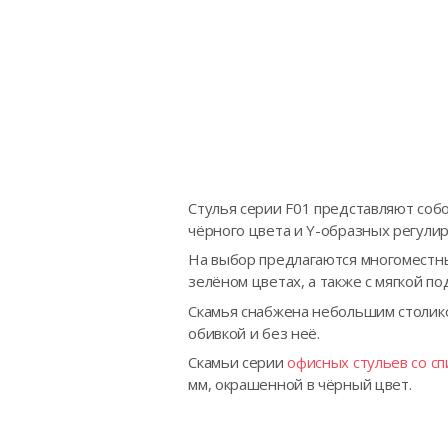
Стулья серии F01 представляют соб
чёрного цвета и Y-образных регули
На выбор предлагаются многоместные
зелёном цветах, а также с мягкой п
Скамья снабжена небольшим столико
обивкой и без неё.
Скамьи серии
офисных стульев со сп
мм, окрашенной в чёрный цвет.