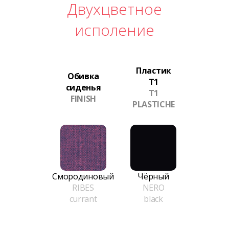
Двухцветное
исполение
Пластик
Обивка
T1
сиденья
T1
FINISH
PLASTICHE
Смородиновый
Чёрный
RIBES
NERO
currant
black