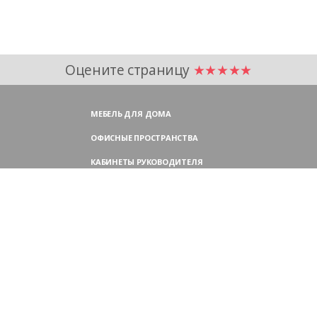
Оцените страницу
★★★★★
МЕБЕЛЬ ДЛЯ ДОМА
ОФИСНЫЕ ПРОСТРАНСТВА
КАБИНЕТЫ РУКОВОДИТЕЛЯ
ПЕРЕГОВОРНЫЕ СТОЛЫ
МЕБЕЛЬ ДЛЯ ПЕРСОНАЛА
ОФИСНЫЕ КРЕСЛА
ОФИСНЫЕ ДИВАНЫ
МЕБЕЛЬ ДЛЯ РЕСЕПШН
ОФИСНЫЕ ШКАФЫ