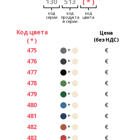
130
513
( * )
код
код
код
серии
продукта
цвета
в серии
Код цвета
Цена
( * )
(без НДС)
475
€
+
476
€
+
477
€
+
478
€
+
479
€
+
480
€
+
481
€
+
482
€
+
483
€
+