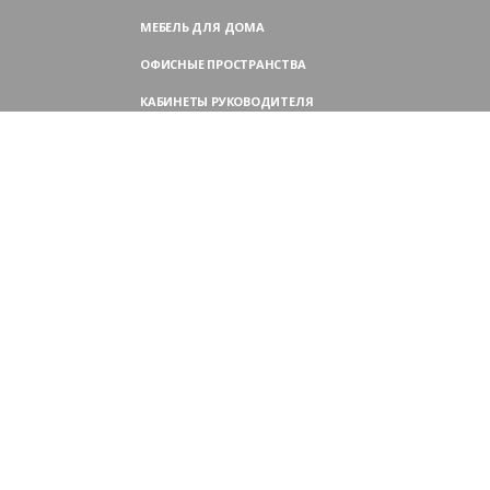
МЕБЕЛЬ ДЛЯ ДОМА
ОФИСНЫЕ ПРОСТРАНСТВА
КАБИНЕТЫ РУКОВОДИТЕЛЯ
ПЕРЕГОВОРНЫЕ СТОЛЫ
МЕБЕЛЬ ДЛЯ ПЕРСОНАЛА
ОФИСНЫЕ КРЕСЛА
ОФИСНЫЕ ДИВАНЫ
МЕБЕЛЬ ДЛЯ РЕСЕПШН
ОФИСНЫЕ ШКАФЫ
КОНТАКТЫ
109004,
Россия, Москва
Аристарховский пер., 3, стр. 1
9:00 — 18:30 (ПН—ПТ),
выходные дни — (СБ, ВС)