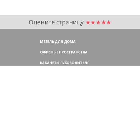
Оцените страницу
★★★★★
МЕБЕЛЬ ДЛЯ ДОМА
ОФИСНЫЕ ПРОСТРАНСТВА
КАБИНЕТЫ РУКОВОДИТЕЛЯ
ПЕРЕГОВОРНЫЕ СТОЛЫ
МЕБЕЛЬ ДЛЯ ПЕРСОНАЛА
ОФИСНЫЕ КРЕСЛА
ОФИСНЫЕ ДИВАНЫ
МЕБЕЛЬ ДЛЯ РЕСЕПШН
ОФИСНЫЕ ШКАФЫ